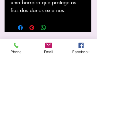
uma barreira que protege os
fios dos danos externos.
Savoir plus
Phone
Email
Facebook
À propos de nous
Boutique
Nouvelles
prestations de service
Page d'accueil
Informations
Expédition et retours
Politique du magasin
Méthodes de payement