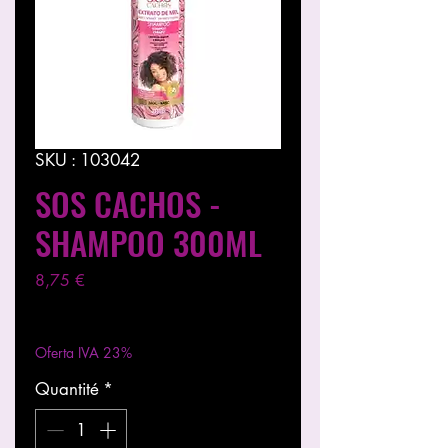
SKU : 103042
SOS CACHOS -
SHAMPOO 300ML
Prix
8,75 €
Hors TVA
|
Entregas entre 24 a 48h
Oferta IVA 23%
Quantité
*