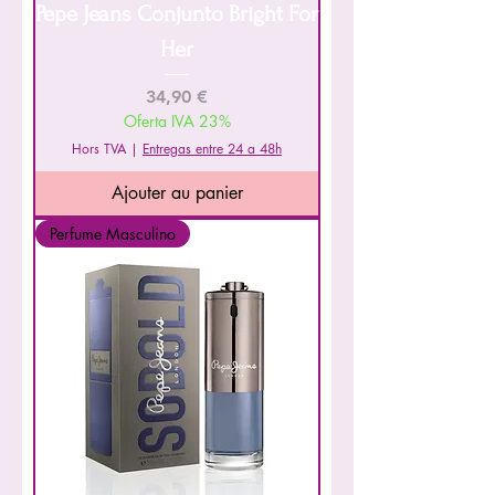
Pepe Jeans Conjunto Bright For
Her
Prix
34,90 €
Oferta IVA 23%
Hors TVA
|
Entregas entre 24 a 48h
Ajouter au panier
Perfume Masculino