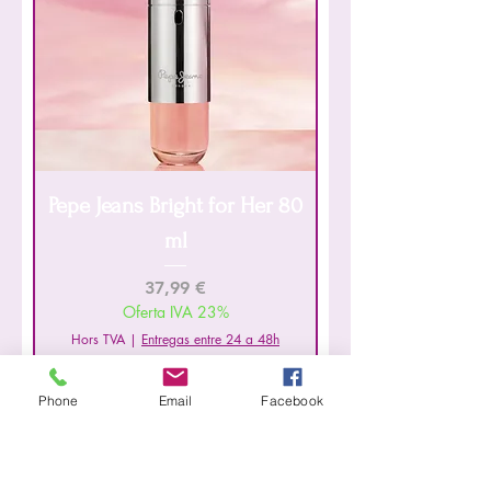
Pepe Jeans Bright for Her 80
ml
Prix
37,99 €
Oferta IVA 23%
Hors TVA
|
Entregas entre 24 a 48h
Ajouter au panier
Phone
Email
Facebook
Perfume Feminino