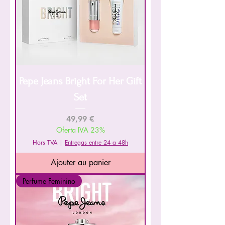
Pepe Jeans Bright For Her Gift
Set
Prix
49,99 €
Oferta IVA 23%
Hors TVA
|
Entregas entre 24 a 48h
Ajouter au panier
Perfume Feminino