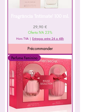
Fragrância 'Intimate' 100 ml.
Prix
29,90 €
Oferta IVA 23%
Hors TVA
|
Entregas entre 24 a 48h
Précommander
Perfume Feminino