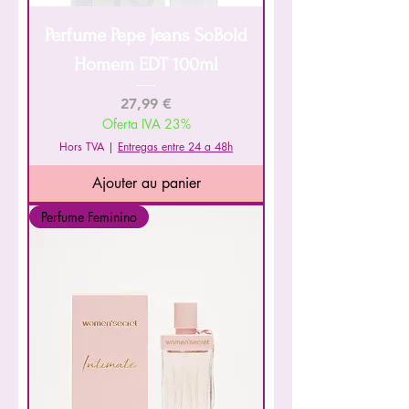
Perfume Pepe Jeans SoBold
Homem EDT 100ml
Prix
27,99 €
Oferta IVA 23%
Hors TVA
|
Entregas entre 24 a 48h
Ajouter au panier
Perfume Feminino