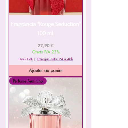
Fragrância "Rouge Seduction"
100 ml.
Prix
27,90 €
Oferta IVA 23%
Hors TVA
|
Entregas entre 24 a 48h
Ajouter au panier
Perfume Feminino