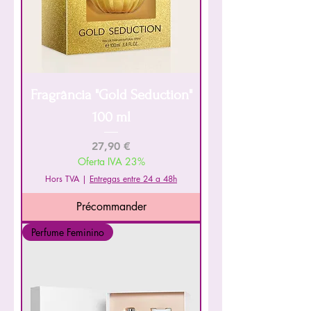
Fragrância "Gold Seduction"
100 ml
Prix
27,90 €
Oferta IVA 23%
Hors TVA
|
Entregas entre 24 a 48h
Précommander
Perfume Feminino