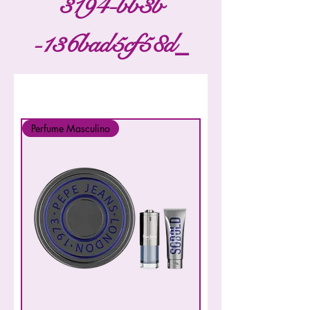
3194-bb3b
-136bad5cf58d_
Filtrer
Perfume Masculino