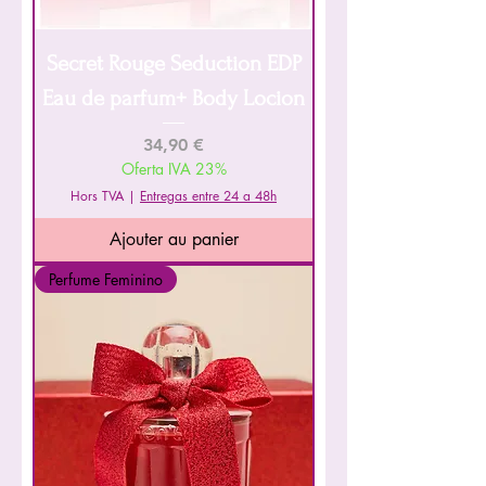
Secret Rouge Seduction EDP
Eau de parfum+ Body Locion
Prix
34,90 €
Oferta IVA 23%
Hors TVA
|
Entregas entre 24 a 48h
Ajouter au panier
Perfume Feminino