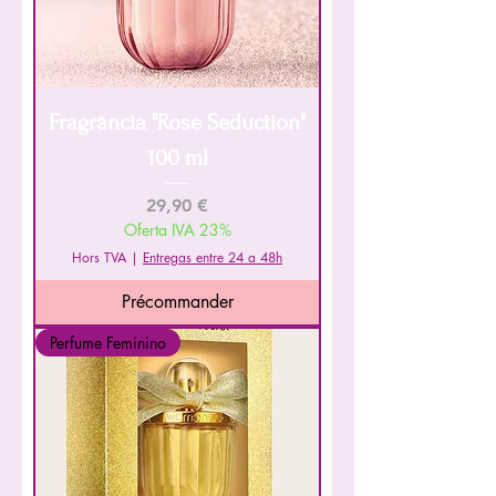
Fragrância "Rose Seduction"
100 ml
Prix
29,90 €
Oferta IVA 23%
Hors TVA
|
Entregas entre 24 a 48h
Précommander
Perfume Feminino