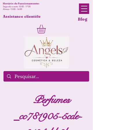
Horário de Funcionamento:
Segunda a sexta 10:00 - 17:00
Almoço 13:00 - 14:00
Assistance clientèle
Blog
Perfumes
_cc781905-5cde-