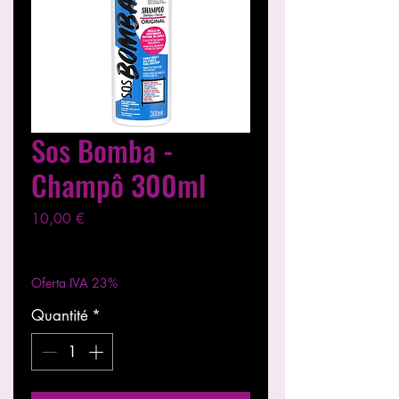
Sos Bomba -
Champô 300ml
Prix
10,00 €
Hors TVA
|
Entregas entre 24 a 48h
Oferta IVA 23%
Quantité
*