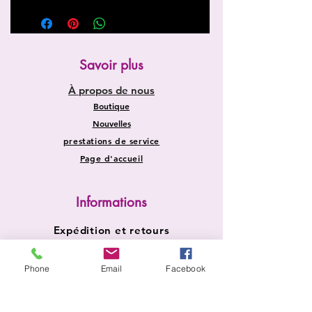
Savoir plus
À propos de nous
Boutique
Nouvelles
prestations de service
Page d'accueil
Informations
Expédition et retours
Politique du magasin
Phone
Email
Facebook
Méthodes de payement
FAQ