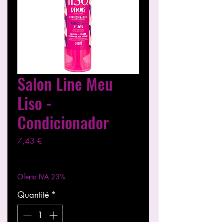
Salon Line Meu
Liso -
Condicionador
Prix
7,43 €
Hors TVA
|
Entregas entre 24 a 48h
Oferta IVA 23%
Quantité
*