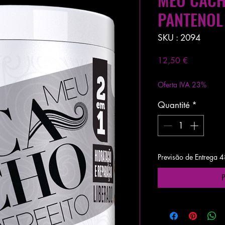
PANTENOL
SKU : 2094
Prix
12,50 €
Hors TVA
|
Entregas 
Oferta IVA 23%
Quantité
*
Previsão de Entrega