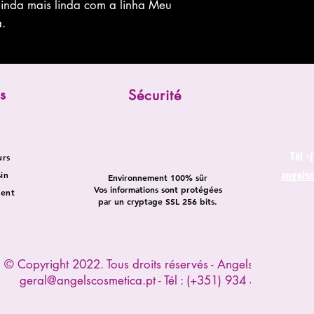
ainda mais linda com a linha Meu
.
s
Sécurité
Tél -
urs
angels
in
Environnement 100% sûr
Vos informations sont protégées
ent
par un cryptage SSL 256 bits.
© Copyright 2022. Tous droits réservés - Angels Cosmetica
geral@angelscosmetica.pt
- Tél : (+351) 934 445 391