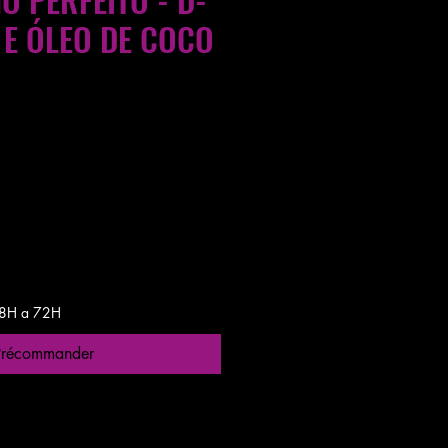
 E ÓLEO DE COCO
entre 24 a 48h
 48H a 72H
Précommander