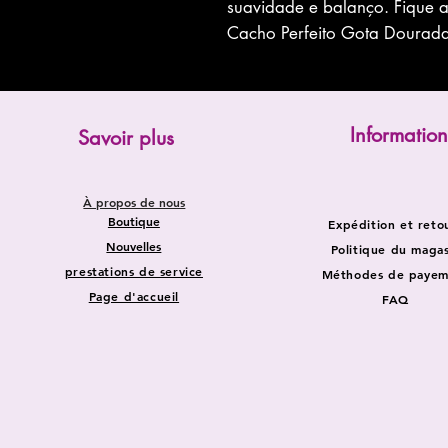
suavidade e balanço. Fique 
Cacho Perfeito Gota Dourada
Information
Savoir plus
À propos de nous
Boutique
Expédition et reto
Nouvelles
Politique du magas
prestations de service
Méthodes de payem
Page d'accueil
FAQ