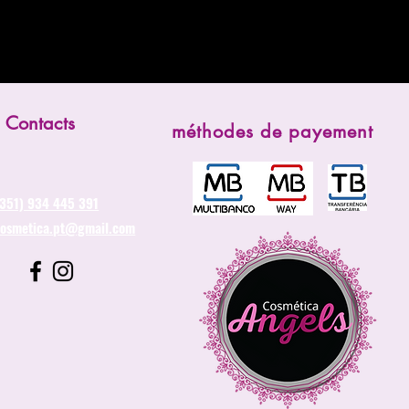
Contacts
méthodes de payement
(351) 934 445 391
cosmetica.pt@gmail.com