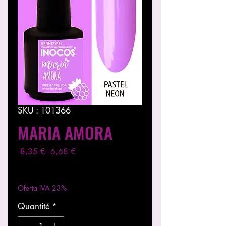
SKU : 101366
MARIA AMORA
Prix
Prix
 8,35 € 
6,68 €
original
promotionnel
Hors TVA
|
Entregas entre 24 a 48h
Oferta IVA 23%
Quantité
*