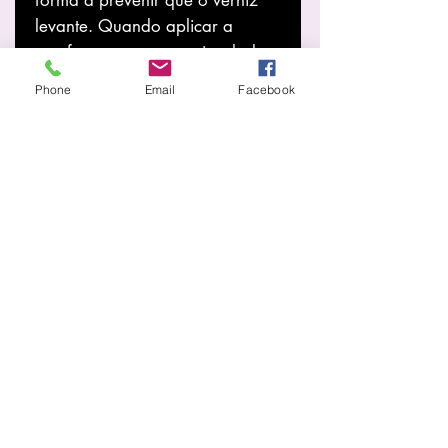
levante. Quando aplicar a
cor, faça-o com uma pincelada
limpa e não deixe o verniz
Phone
Email
Facebook
acumular nas pontas das unhas.
- Não utilize qualquer produto
para remoção ou amolecimento
de cutículas, fazendo apenas
uma manicure “a seco”. Não
coloque as unhas em água antes
de aplicar o verniz gel.
Certifique-se que a unha
apresenta-se bem desidratada e
sem qualquer
resíduo de cremes ou outros
produtos de composição
gordurosa.