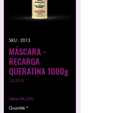
SKU : 2013
MÁSCARA -
RECARGA
QUERATINA 1000g
Prix
10,52 €
Hors TVA
|
Entregas entre 24 a 48h
Oferta IVA 23%
Quantité
*