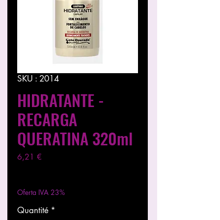
SKU : 2014
HIDRATANTE -
RECARGA
QUERATINA 320ml
Prix
6,21 €
Hors TVA
|
Entregas entre 24 a 48h
Oferta IVA 23%
Quantité
*