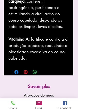
carqueja
: conferem
adstringência, purificando e
estimulando a circulação do
couro cabeludo, deixando os
cabelos limpos, leves e soltos.
Vitamina A:
fortifica e controla a
produção sebácea, reduzindo a
oleosidade excessiva do couro
cabeludo.
Savoir plus
À propos de nous
Boutique
Nouvelles
Phone
Email
Facebook