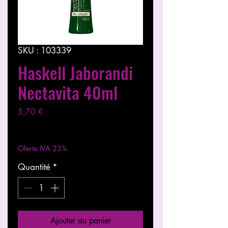
SKU : 103339
Haskell Jaborandi
Nectavita 40ml
Prix
5,70 €
Hors TVA
|
Entregas entre 24 a 48h
Oferta IVA 23%
Quantité
*
Ajouter au panier