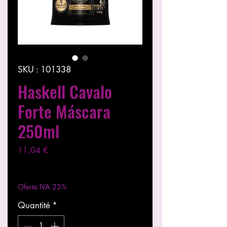
SKU : 101338
Haskell Cavalo
Forte Máscara
250ml
Prix
11,04 €
Hors TVA
|
Entregas entre 24 a 48h
Oferta IVA 23%
Quantité
*