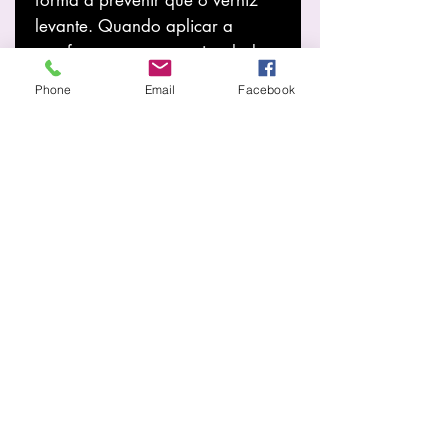
levante. Quando aplicar a
cor, faça-o com uma pincelada
limpa e não deixe o verniz
Phone
Email
Facebook
acumular nas pontas das unhas.
- Não utilize qualquer produto
para remoção ou amolecimento
de cutículas, fazendo apenas
uma manicure “a seco”. Não
coloque as unhas em água antes
de aplicar o verniz gel.
Certifique-se que a unha
apresenta-se bem desidratada e
sem qualquer
resíduo de cremes ou outros
produtos de composição
gordurosa.