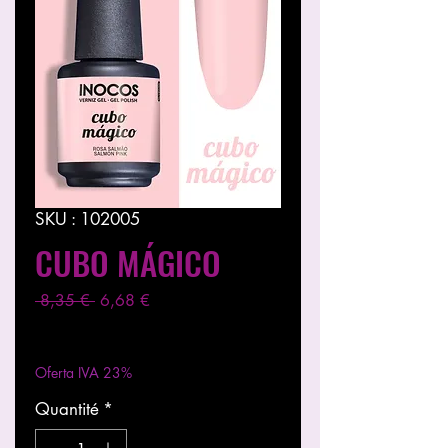
SKU : 102005
CUBO MÁGICO
Prix
Prix
 8,35 € 
6,68 €
original
promotionnel
Hors TVA
|
Entregas entre 24 a 48h
Oferta IVA 23%
Quantité
*