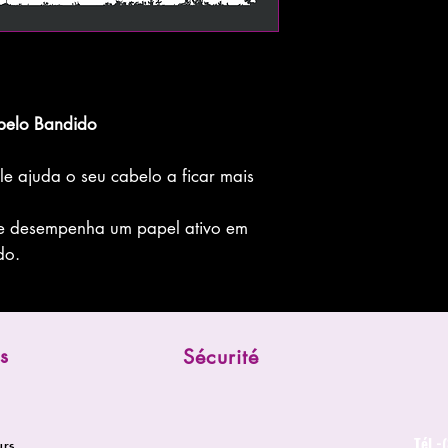
belo Bandido
e ajuda o seu cabelo a ficar mais
le desempenha um papel ativo em
do.
s
Sécurité
Tél -
urs