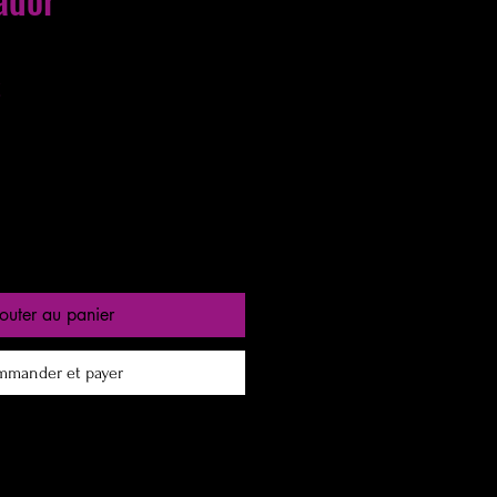
Prix
€
promotionnel
entre 24 a 48h
outer au panier
mander et payer