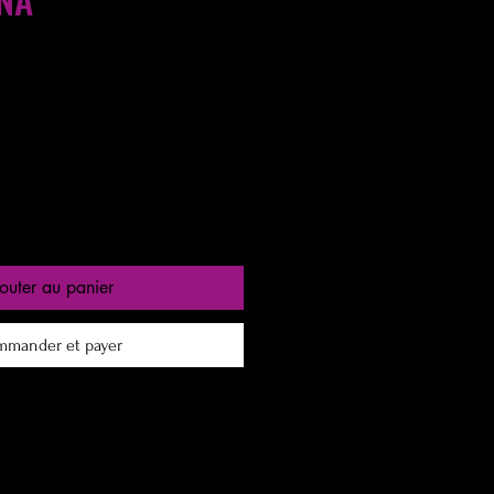
x
omotionnel
entre 24 a 48h
outer au panier
mander et payer