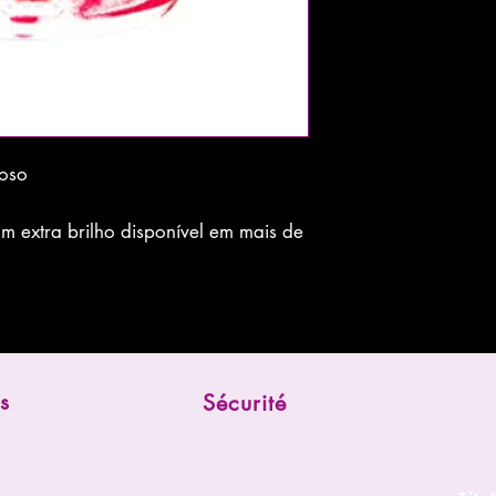
moso
 extra brilho disponível em mais de
s
Sécurité