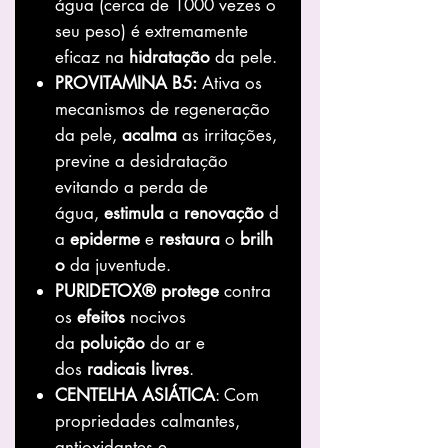
água (cerca de 1000 vezes o
seu peso) é extremamente
eficaz na
hidratação
da pele.
PROVITAMINA B5:
Ativa os
mecanismos de regeneração
da pele,
acalma
as irritações,
previne a desidratação
evitando a perda de
água,
estimula
a
renovação
d
a
epiderme
e
restaura
o
brilh
o
da juventude.
PURIDETOX®
protege
contra
os
efeitos
nocivos
da
poluição
do ar e
dos
radicais
livres
.
CENTELHA ASIÁTICA
: Com
propriedades calmantes,
antioxidantes e