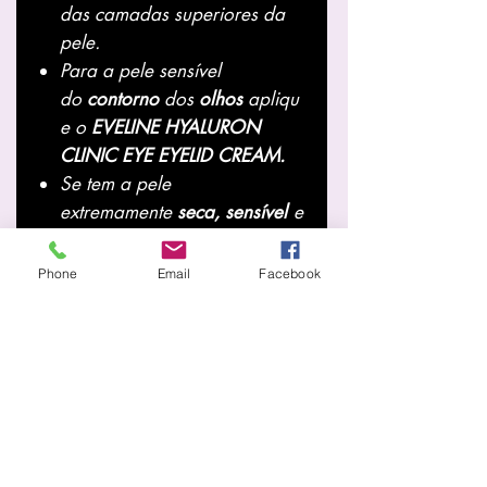
das camadas superiores da
pele.
Para a pele sensível
do
contorno
dos
olhos
apliqu
e o
EVELINE HYALURON
CLINIC EYE EYELID CREAM.
Se tem a pele
extremamente
seca
,
sensível
e
usa maquilhagem
diariamente, use o sérum
Phone
Email
Facebook
facial
EVELINE
HYALURON
CLINIC ESSENCE HYDRATOR
3 em 1,
como complemento
ao creme hidratante
ou
misture
na sua
base
para
aplicar
nas
zonas
mais
secas
e
probl