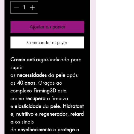
Ajouter au panier
Commander et payer
Creme
anti
-
rugas
indicado para
suprir
as
necessidades
da
pele
após
os
40
anos
. Graças ao
complexo
Firming3D
este
creme
recupera
a firmeza
e
elasticidade
da
pele
.
Hidratant
e
,
nutritivo
e
regenerador
,
retard
a
os sinais
de
envelhecimento
e
protege
a