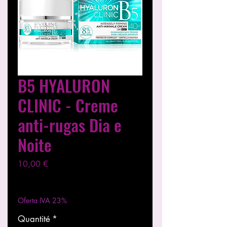
B5 HYALURON
CLINIC - Creme
anti-rugas Dia e
Noite
Prix
10,00 €
Hors TVA
|
Entregas entre 24 a 48h
Oferta IVA 23%
Quantité
*