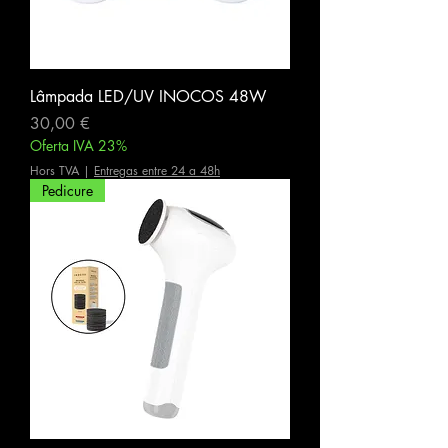
Lâmpada LED/UV INOCOS 48W
Prix
30,00 €
Oferta IVA 23%
Hors TVA
|
Entregas entre 24 a 48h
Pedicure