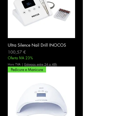
Ultra Silence Nail Drill INOCOS
Prix
100,57 €
Oferta IVA 23%
Hors TVA
|
Entregas entre 24 a 48h
Pedicure e Manicure