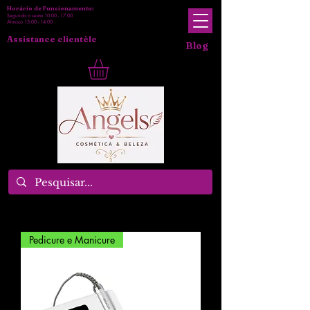
Horário de Funcionamento:
Segunda a sexta 10:00 - 17:00
Almoço 13:00 - 14:00
Assistance clientèle
Blog
Pedicure e Manicure