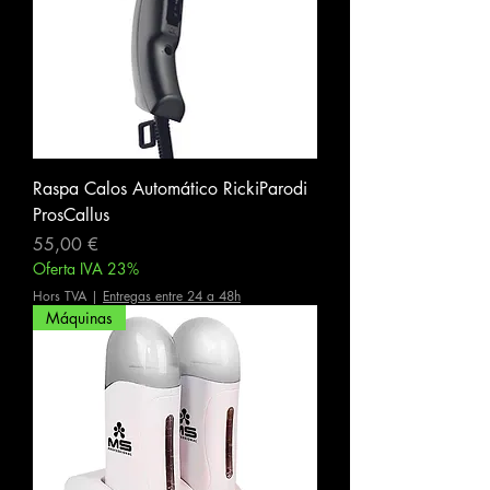
Raspa Calos Automático RickiParodi
ProsCallus
Prix
55,00 €
Oferta IVA 23%
Hors TVA
|
Entregas entre 24 a 48h
Máquinas