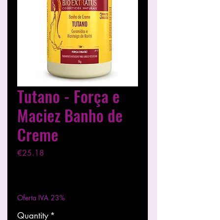
Tutano - Força e
Maciez Banho de
Creme
Price
€25.18
Excluding VAT
|
Entregas entre 24 a 48h
Oferta IVA 23%
Quantity
*