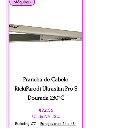
Máquinas
Prancha de Cabelo
RickiParodi Ultraslim Pro S
Dourada 230ºC
Price
€72.56
Oferta IVA 23%
Excluding VAT
|
Entregas entre 24 a 48h