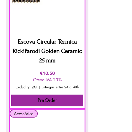
Escova Circular Térmica
RickiParodi Golden Ceramic
25 mm
Price
€10.50
Oferta IVA 23%
Excluding VAT
|
Entregas entre 24 a 48h
Pre-Order
Acessórios