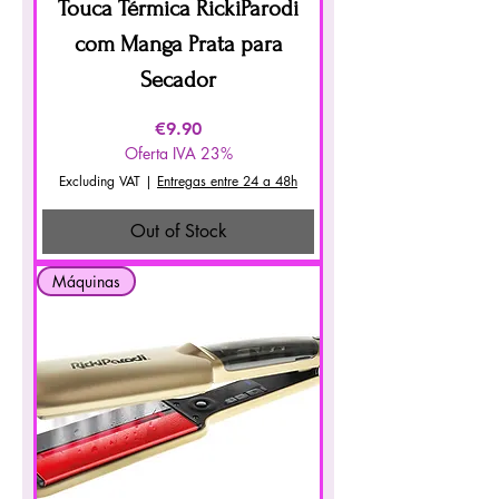
Touca Térmica RickiParodi
com Manga Prata para
Secador
Price
€9.90
Oferta IVA 23%
Excluding VAT
|
Entregas entre 24 a 48h
Out of Stock
Máquinas