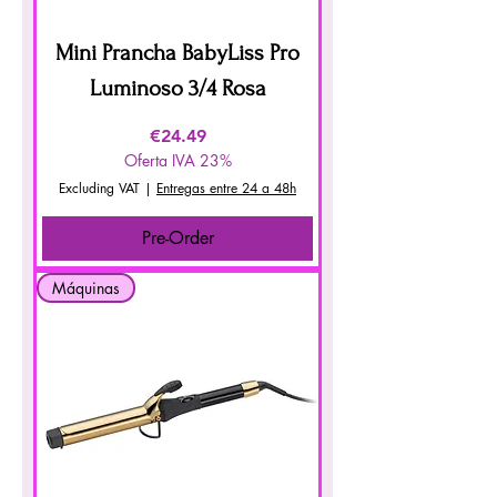
Mini Prancha BabyLiss Pro
Luminoso 3/4 Rosa
Price
€24.49
Oferta IVA 23%
Excluding VAT
|
Entregas entre 24 a 48h
Pre-Order
Máquinas