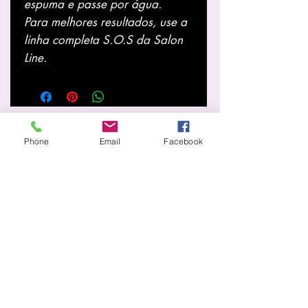
espuma e passe por água.
Para melhores resultados, use a
linha completa S.O.S da Salon
Line.
Know more
Phone
Email
Facebook
About Us
Store
News
services
Home page
Information
Shipping and Returns