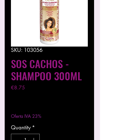
SKU: 103056
SOS CACHOS -
SHAMPOO 300ML
Price
€8.75
Excluding VAT
|
Entregas entre 24 a 48h
Oferta IVA 23%
Quantity
*