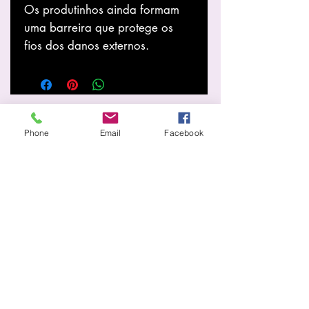
Os produtinhos ainda formam
uma barreira que protege os
fios dos danos externos.
Know more
Phone
Email
Facebook
About Us
Store
News
services
Home page
Information
Shipping and Returns