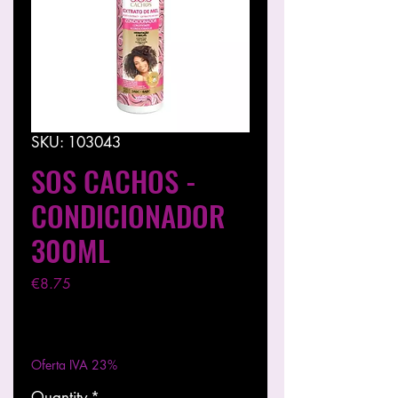
SKU: 103043
SOS CACHOS -
CONDICIONADOR
300ML
Price
€8.75
Excluding VAT
|
Entregas entre 24 a 48h
Oferta IVA 23%
Quantity
*