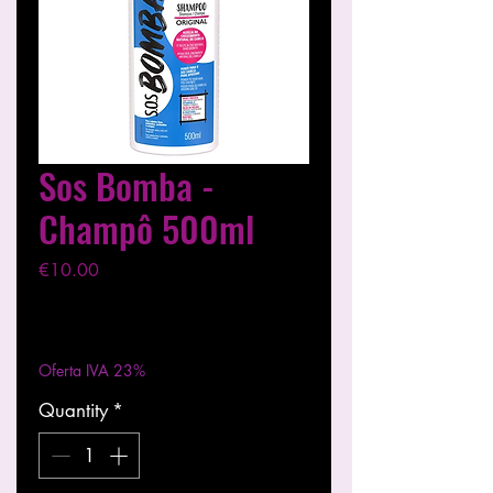
Sos Bomba -
Champô 500ml
Price
€10.00
Excluding VAT
|
Entregas entre 24 a 48h
Oferta IVA 23%
Quantity
*