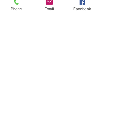
Store
Phone
Email
Facebook
News
services
Home page
Information
Shipping and Returns
Store Policy
Payment methods
FAQ
Safety
100% Safe Environment