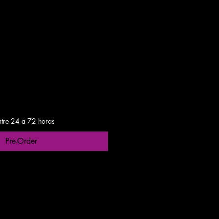
le
ce
gas entre 24 a 48h
ntre 24 a 72 horas
Pre-Order