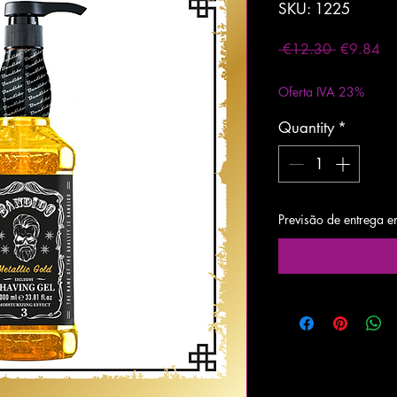
SKU: 1225
Regular
Sa
 €12.30 
€9.84
Price
Pri
Excluding VAT
|
Entre
Oferta IVA 23%
Quantity
*
Previsão de entrega e