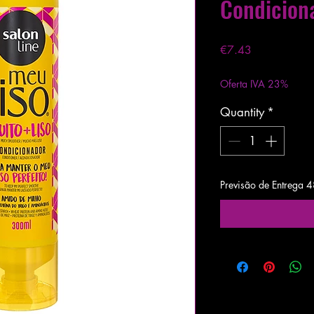
Condicion
Price
€7.43
Excluding VAT
|
Entre
Oferta IVA 23%
Quantity
*
Previsão de Entrega