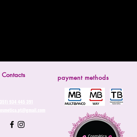
Contacts
payment methods
(351) 934 445 391
cosmetica.pt@gmail.com