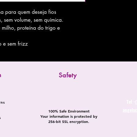
ha para quem deseja fios
s, sem volume, sem química.
milho, proteína do trigo e
o e sem frizz
n
Safety
Tel -
rns
angels
100% Safe Environment
Your information is protected by
s
256-bit SSL encryption.