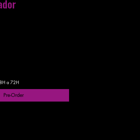
ador
gas entre 24 a 48h
 48H a 72H
Pre-Order