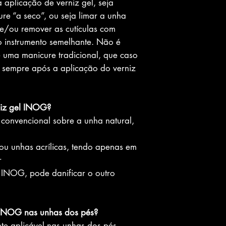
aplicação de verniz gel, seja
e “a seco”, ou seja limar a unha
 e/ou remover as cutículas com
o instrumento semelhante. Não é
uma manicure tradicional, que caso
er sempre após a aplicação do verniz
niz gel INOG?
convencional sobre a unha natural,
ou unhas acrílicas, tendo apenas em
r
 INOG, pode danificar o outro
l INOG nas unhas dos pés?
te aplicável nas unhas dos pés