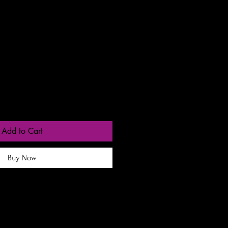
e
gas entre 24 a 48h
Add to Cart
Buy Now