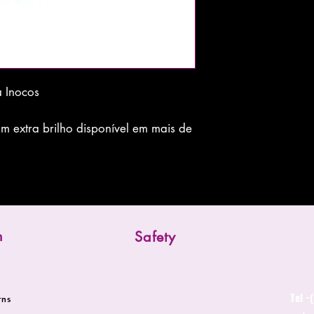
a Inocos
 extra brilho disponível em mais de
n
Safety
Tel -
rns