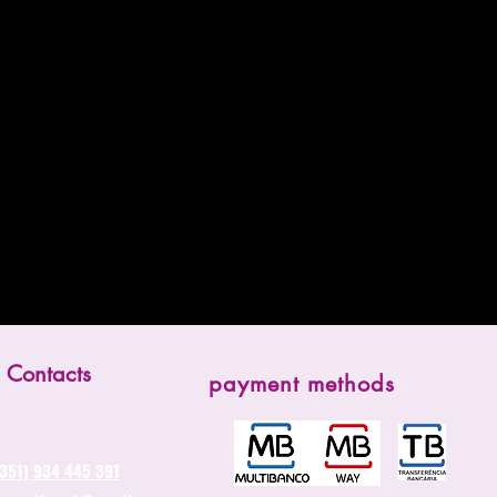
Contacts
payment methods
(351) 934 445 391