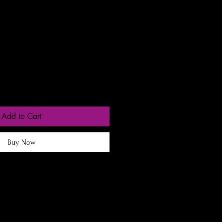
e
gas entre 24 a 48h
Add to Cart
Buy Now