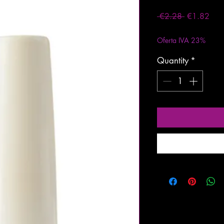
Regular
Sale
 €2.28 
€1.82
Price
Pric
Excluding VAT
|
Entre
Oferta IVA 23%
Quantity
*