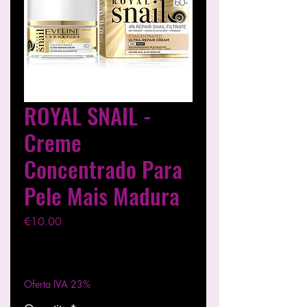
ROYAL SNAIL -
Creme
Concentrado Para
Pele Mais Madura
Price
€10.00
Excluding VAT
|
Entregas entre 24 a 48h
Oferta IVA 23%