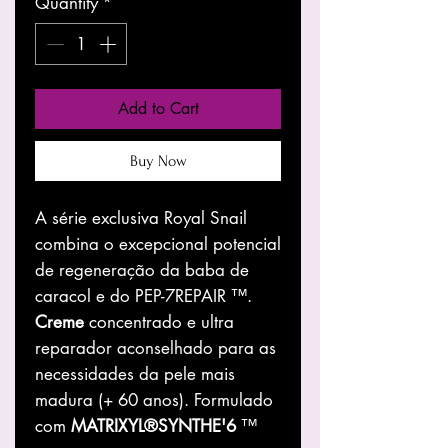
Quantity
*
Add to Cart
Buy Now
A série exclusiva Royal Snail
combina o excepcional potencial
de regeneração da baba de
caracol e do PEP-7REPAIR ™.
Creme
concentrado e ultra
reparador aconselhado para as
necessidades da pele mais
madura (+ 60 anos). Formulado
com
MATRIXYL®SYNTHE'6
™