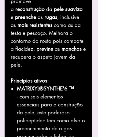
promove
a
reconstrução
da
pele
suaviza
e
preenche
as
rugas
, inclusive
as
mais
resistentes
como as da
testa e pescoço. Melhora o
contorno do rosto pois combate
a flacidez,
previne
as
manchas
e
recupera o aspeto jovem da
pele.
Princípios ativos
:
MATRIXYL®SYNTHE'6
™
-
com seis elementos
essenciais para a construção
da pele, este poderoso
polipeptídeo tem como alvo o
preenchimento de rugas
pronunciadas e linhas de