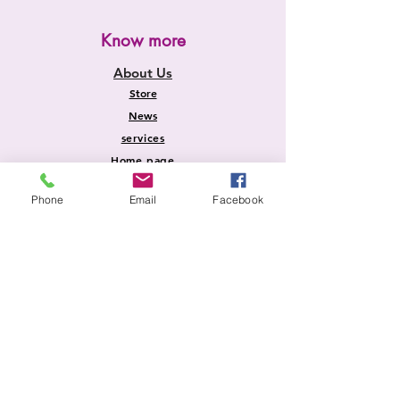
Know more
About Us
Store
News
services
Home page
Phone
Email
Facebook
Information
Shipping and Returns
Store Policy
Payment methods
FAQ
Safety