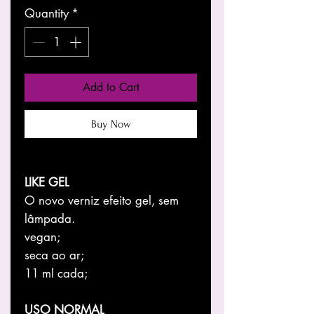
Quantity
*
Add to Cart
Buy Now
LIKE GEL
O novo verniz efeito gel, sem
lâmpada.
vegan;
seca ao ar;
11 ml cada;
USO NORMAL