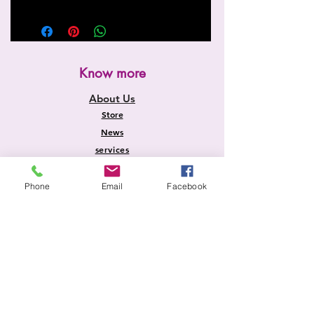
Know more
About Us
Store
News
services
Home page
Phone
Email
Facebook
Information
Shipping and Returns
Store Policy
Payment methods
FAQ