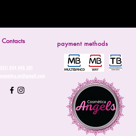
Contacts
payment methods
(351) 934 445 391
cosmetica.pt@gmail.com