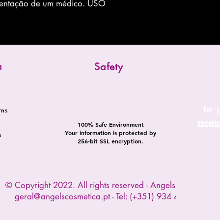
rientação de um médico. USO
n
Safety
Tel -
rns
angels
100% Safe Environment
Your information is protected by
s
256-bit SSL encryption.
© Copyright 2022. All rights reserved - Angels Cosmetica
geral@angelscosmetica.pt
- Tel: (+351) 934 445 391