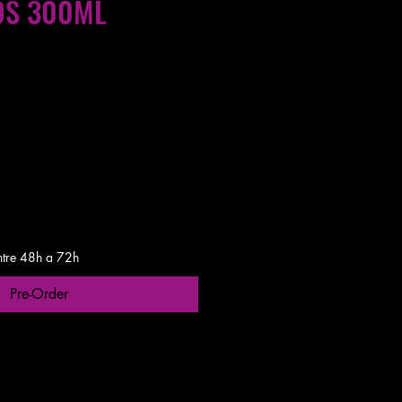
OS 300ML
gas entre 24 a 48h
ntre 48h a 72h
Pre-Order