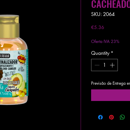
CACHEAD
SKU: 2064
Price
€5.36
Excluding VAT
|
Entre
Oferta IVA 23%
Quantity
*
Previsão de Entrega e