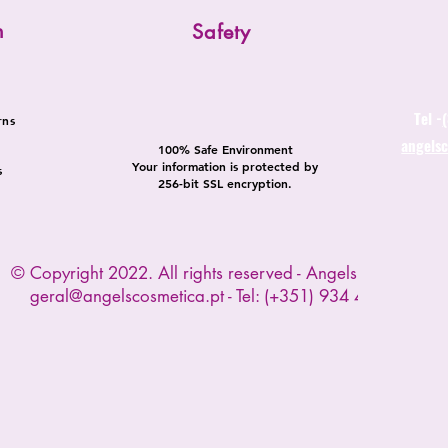
n
Safety
Tel -
rns
angels
100% Safe Environment
Your information is protected by
s
256-bit SSL encryption.
© Copyright 2022. All rights reserved - Angels Cosmetica
geral@angelscosmetica.pt
- Tel: (+351) 934 445 391