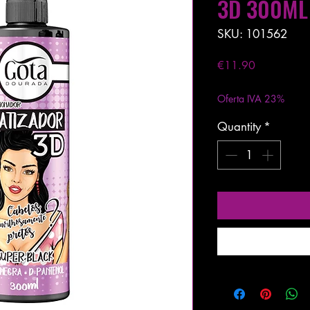
3D 300ML
SKU: 101562
Price
€11.90
Excluding VAT
|
Entre
Oferta IVA 23%
Quantity
*