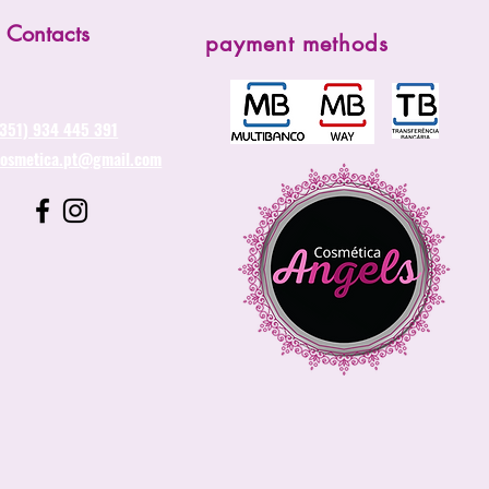
Contacts
payment methods
(351) 934 445 391
cosmetica.pt@gmail.com