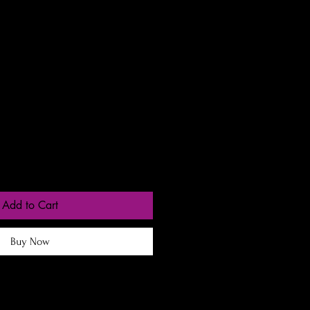
gas entre 24 a 48h
Add to Cart
Buy Now