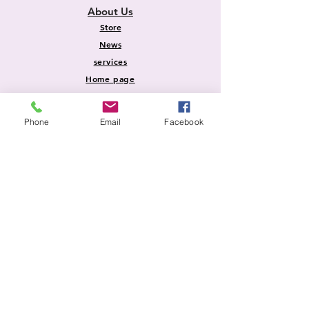
About Us
Store
News
services
Home page
Information
Phone
Email
Facebook
Shipping and Returns
Store Policy
Payment methods
FAQ
Safety