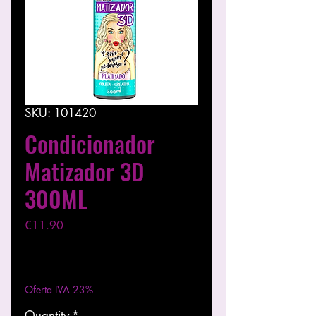
SKU: 101420
Condicionador
Matizador 3D
300ML
Price
€11.90
Excluding VAT
|
Entregas entre 24 a 48h
Oferta IVA 23%
Quantity
*