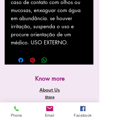
caso de contato com olhos ou
mucosas, enxaguar com água
em abundância. se houver
irritação, suspenda o uso e
procure orientação de um
médico. USO EXTERNO.
Know more
About Us
Store
News
services
Phone
Email
Facebook
Home page