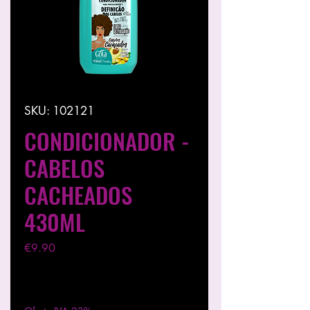
SKU: 102121
CONDICIONADOR -
CABELOS
CACHEADOS
430ML
Price
€9.90
Excluding VAT
|
Entregas entre 24 a 48h