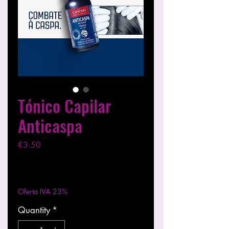
Tónico Capilar
Anticaspa
Price
€3.50
Excluding VAT
|
Entregas entre 24 a 48h
Oferta IVA 23%
Quantity
*