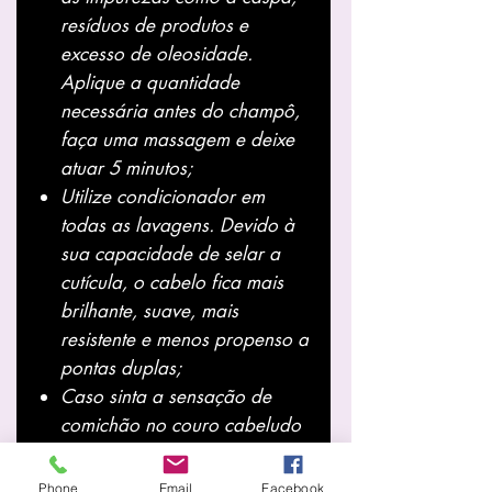
resíduos de produtos e
excesso de oleosidade.
Aplique a quantidade
necessária antes do champô,
faça uma massagem e deixe
atuar 5 minutos;
Utilize
condicionador
em
todas as lavagens. Devido à
sua capacidade de selar a
cutícula, o cabelo fica mais
brilhante, suave, mais
resistente e menos propenso a
pontas duplas;
Caso sinta a sensação de
comichão no couro cabeludo
utilize
Wella Invigo Balance
Phone
Email
Facebook