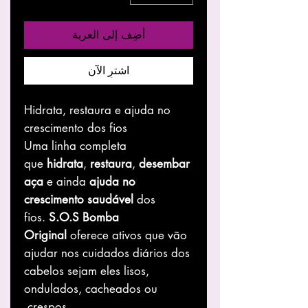
أضِف إلى العربة
اشترِ الآن
Hidrata, restaura e ajuda no
crescimento dos fios
Uma linha completa
que
hidrata
,
restaura
,
desembar
aça
e ainda
ajuda no
crescimento saudável
dos
fios.
S.O.S Bomba
Original
oferece ativos que vão
ajudar nos cuidados diários dos
cabelos sejam eles lisos,
ondulados, cacheados ou
crespos.