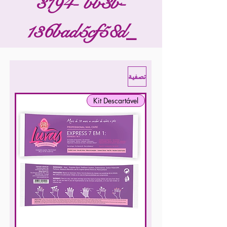
3194- bb3b-
136bad5cf58d_
تصفية
Kit Descartável