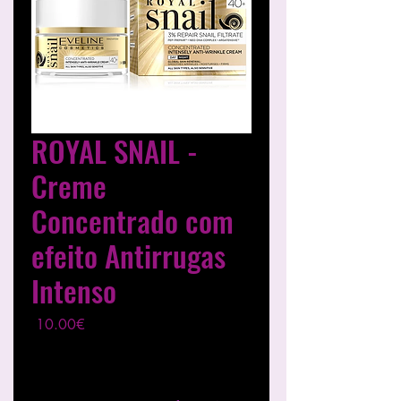
ROYAL SNAIL -
Creme
Concentrado com
efeito Antirrugas
Intenso
Price
10.00€
Excluding ضريبة
|
Entregas entre 24 a 48h