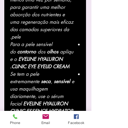
para garantir uma melhor
absorção dos nutrientes e
uma regeneração mais eficaz
das camadas superiores da
pele.
Para a pele sensível
do
contorno
dos
olhos
apliqu
e o
EVELINE HYALURON
CLINIC EYE EYELID CREAM.
Se tem a pele
extremamente
seca
,
sensível
e
usa maquilhagem
diariamente, use o sérum
facial
EVELINE
HYALURON
CLINIC ESSENCE HYDRATOR
3 em 1,
como
Phone
Email
Facebook
complemento
ao creme