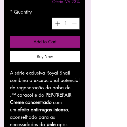
Oferta IVA 23%
*
Quantity
Add to Cart
Buy Now
A série exclusiva Royal Snail
combina o excepcional potencial
de regeneração da baba de
caracol e do PEP-7REPAIR ™.
Creme
concentrado
com
um
efeito
antirrugas
intenso
,
aconselhado para as
necessidades da
pele
após