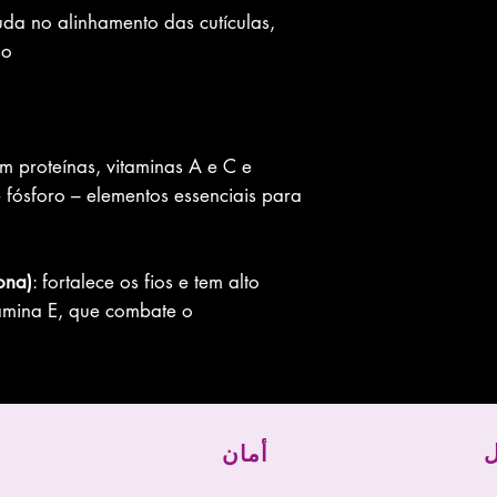
uda no alinhamento das cutículas,
o.
m proteínas, vitaminas A e C e
e fósforo – elementos essenciais para
ona)
: fortalece os fios e tem alto
tamina E, que combate o
ل
أمان