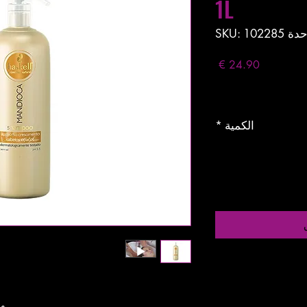
1L
 SKU: 102285
السعر
Entregas entre 24 a 
الكمية
*