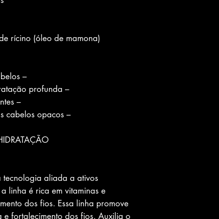
.
de rícino (óleo de mamona)
– Auxilia no crescimento dos cabelos
– Promove fortalecimento e hidratação profunda
– Rica em nutrientes e antioxidantes
– Proporciona brilho intenso aos cabelos opacos
HIDRATAÇÃO
 tecnologia aliada a ativos
a linha é rica em vitaminas e
cimento dos fios. Essa linha promove
 e fortalecimento dos fios. Auxilia o