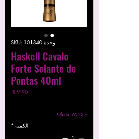
وحدة SKU: 101340
Haskell Cavalo
Forte Selante de
Pontas 40ml
السعر
مستثناة ضريبة
|
Entregas entre 24 a 48h
Oferta IVA 23%
الكمية
*