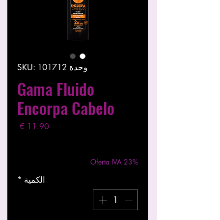
وحدة SKU: 101712
Gama Fluido
Encorpa Cabelo
السعر
مستثناة ضريبة
|
Entregas entre 24 a 48h
Oferta IVA 23%
الكمية
*