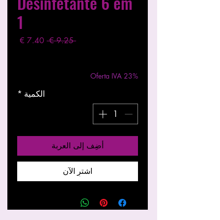
Desinfetante 6 em
1
سعر
سعر
 ‏9.25 € 
عادي
البيع
مستثناة ضريبة
|
Entregas entre 24 a 48h
Oferta IVA 23%
الكمية
*
أضِف إلى العربة
اشترِ الآن