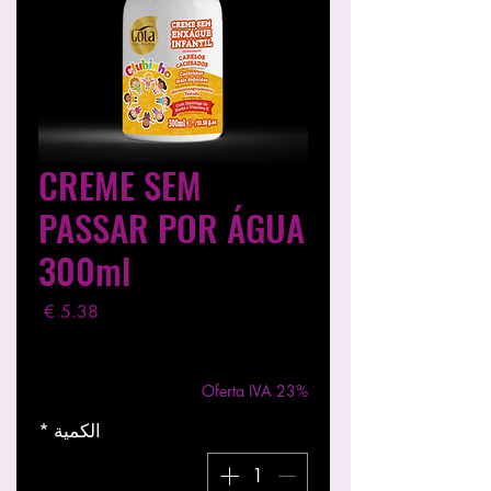
CREME SEM
PASSAR POR ÁGUA
300ml
السعر
مستثناة ضريبة
|
Entregas entre 24 a 48h
Oferta IVA 23%
الكمية
*