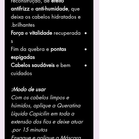
reconstrução, de
efeito
antifrizz
e
anti-humidade
, que
deixa os cabelos hidratados e
brilhantes.
Força
e
vitalidade
recuperada
s
Fim da quebra e
pontas
espigadas
Cabelos saudáveis
e bem
cuidados
Modo de usar:
Com os cabelos limpos e
húmidos, aplique a
Queratina
Líquida Capicilin
em toda a
extensão dos fios e deixe atuar
por 15 minutos.
Enxague e aplique a Máscara