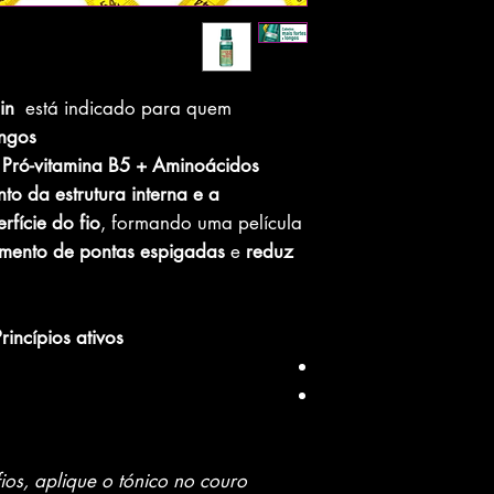
lin
está indicado para quem
ngos.
 Pró-vitamina B5 + Aminoácidos
nto da estrutura interna e a
fície do fio
, formando uma película
imento de pontas espigadas
e
reduz
rincípios ativos:
ios, aplique o tónico no couro