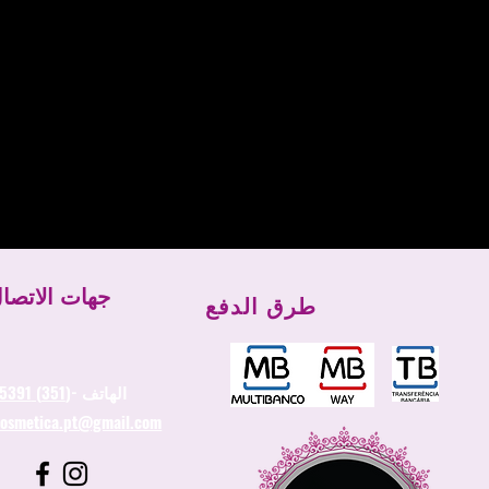
جهات الاتصا
طرق الدفع
الهاتف -
(351) 934445391
cosmetica.pt@gmail.com