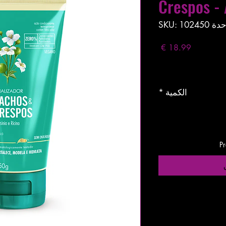
Crespos - 
 SKU: 102450
السعر
Entregas entre 24 a 
الكمية
*
Pr