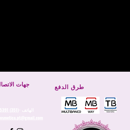
جهات الاتصا
طرق الدفع
الهاتف -
(351) 934445391
cosmetica.pt@gmail.com