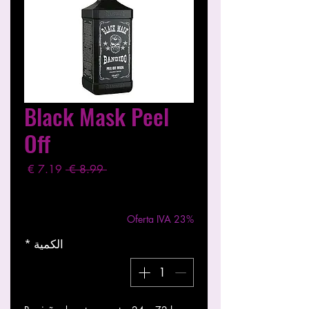
Black Mask Peel
Off
سعر
سعر
 ‏8.99 € 
عادي
البيع
مستثناة ضريبة
|
Entregas entre 24 a 48h
Oferta IVA 23%
الكمية
*