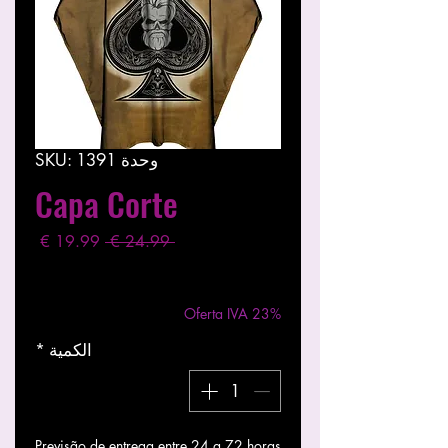
وحدة SKU: 1391
Capa Corte
سعر
سعر
 ‏24.99 € 
عادي
البيع
مستثناة ضريبة
|
Entregas entre 24 a 48h
Oferta IVA 23%
الكمية
*
Previsão de entrega entre 24 a 72 horas