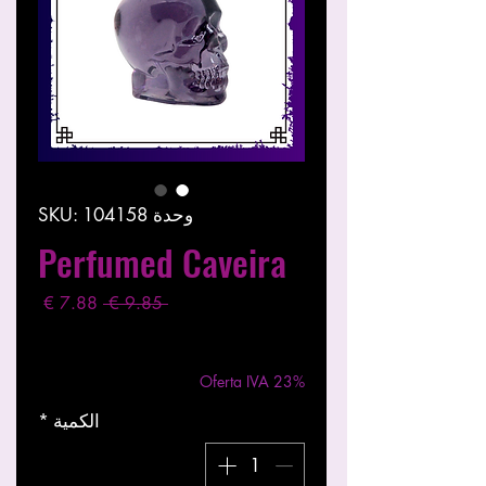
وحدة SKU: 104158
Perfumed Caveira
سعر
سعر
 ‏9.85 € 
عادي
البيع
مستثناة ضريبة
|
Entregas entre 24 a 48h
Oferta IVA 23%
الكمية
*