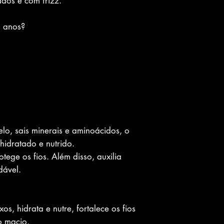
dos e com frizz.
s anos?
lo, sais minerais e aminoácidos, o
hidratado e nutrido.
tege os fios. Além disso, auxilia
dável.
os, hidrata e nutre, fortalece os fios
o macio.