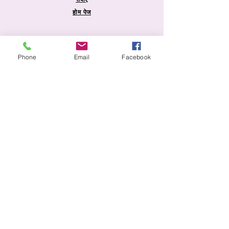
होम पेज
जानकारी
Phone
Email
Facebook
शिपिंग और रिटर्न
स्टोर नीति
भुगतान की विधि
सामान्य प्रश्न
सुरक्षा
100% सुरक्षित वातावरण
आपकी जानकारी 256-बिट एसएसएल एन्क्रिप्शन द्वारा
सुरक्षित है।
© कॉपीराइट 2022. सर्वाधिकार सुरक्षित - एंजल्स