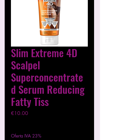
Slim Extreme 4D
Scalpel
Superconcentrate
d Serum Reducing
Fatty Tiss
मूल्य
€10.00
कर को छोड़कर
|
Entregas entre 24 a 48h
Oferta IVA 23%