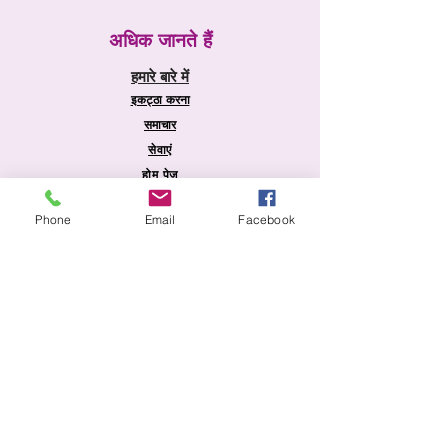
अधिक जानते हैं
हमारे बारे में
इकट्ठा करना
समाचार
सेवाएं
होम पेज
Phone
Email
Facebook
जानकारी
शिपिंग और रिटर्न
स्टोर नीति
भुगतान की विधि
सामान्य प्रश्न
सुरक्षा