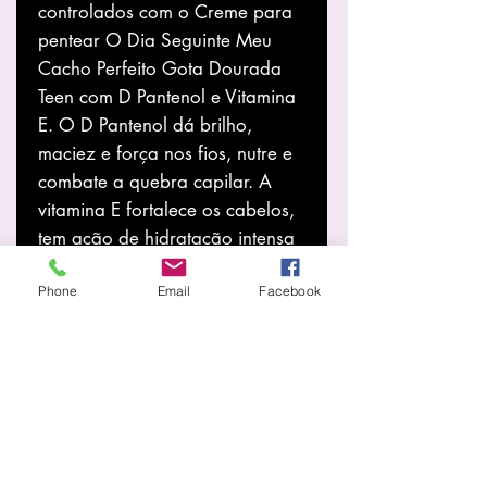
controlados com o Creme para
pentear O Dia Seguinte Meu
Cacho Perfeito Gota Dourada
Teen com D Pantenol e Vitamina
E. O D Pantenol dá brilho,
maciez e força nos fios, nutre e
combate a quebra capilar. A
vitamina E fortalece os cabelos,
tem ação de hidratação intensa
e elimina as pontas ressecadas.
Phone
Email
Facebook
Fique ainda mais linda por mais
tempo com o Creme para
pentear O Dia Seguinte Meu
Cacho Perfeito Gota Dourada.